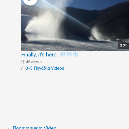
0:29
Finally, it’s here…
46
views
3-5 Πηγάδια Videos
←
Προηγούμενο Video