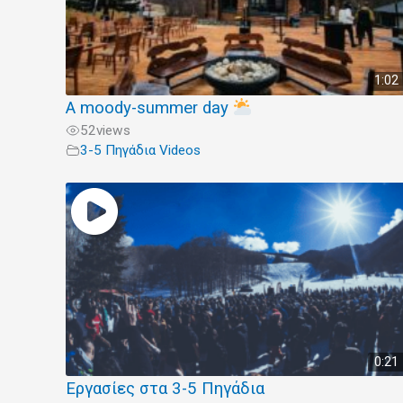
1:02
A moody-summer day
52
views
3-5 Πηγάδια Videos
0:21
Εργασίες στα 3-5 Πηγάδια