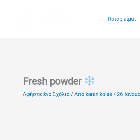
Μετάβαση
στο
Ποιος είμαι
περιεχόμενο
Fresh powder
Αφήστε ένα Σχόλιο
/ Από
karanikolas
/
26 Ιανου