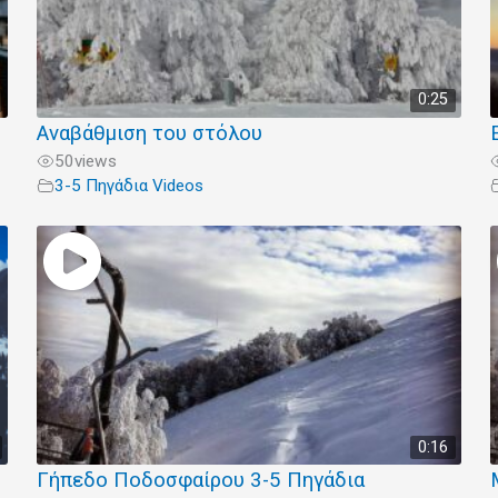
0:25
Αναβάθμιση του στόλου
50
views
3-5 Πηγάδια Videos
0:16
Γήπεδο Ποδοσφαίρου 3-5 Πηγάδια