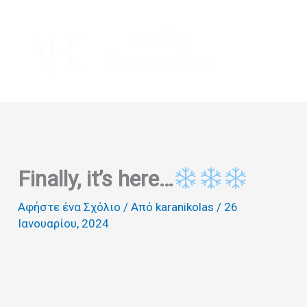
Μετάβαση
στο
περιεχόμενο
Finally, it’s here…
Αφήστε ένα Σχόλιο
/ Από
karanikolas
/
26
Ιανουαρίου, 2024