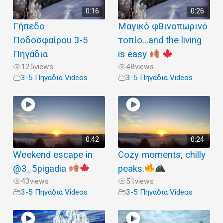
0:16
0:26
Γήπεδο
Μαγικό φθινοπωρινό
Ποδοσφαίρου 3-5
τοπίο…and the living
Πηγάδια
is easy
125
views
48
views
3-5 Πηγάδια Videos
3-5 Πηγάδια Videos
0:42
0:24
Weekend escape in
Cozy moments, chilly
@3_5pigadia
peaks.
43
views
51
views
3-5 Πηγάδια Videos
3-5 Πηγάδια Videos