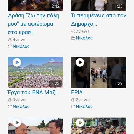
2:42
1:23
Δράση “ζω την πόλη
Τι περιμένεις από τον
μου” με αφιέρωμα
Δήμαρχο;;;
2
views
στο κρασί
Νικόλας
4
views
Νικόλας
1:23
1:29
Έργα του ΕΝΑ Μαζί
ΕΡΙΑ
3
views
2
views
Νικόλας
Νικόλας