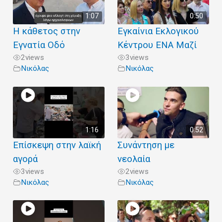
1:07
0:50
Η κάθετος στην
Εγκαίνια Εκλογικού
Εγνατία Οδό
Κέντρου ΕΝΑ Μαζί
2
views
3
views
Νικόλας
Νικόλας
1:16
0:52
Επίσκεψη στην λαϊκή
Συνάντηση με
αγορά
νεολαία
3
views
2
views
Νικόλας
Νικόλας