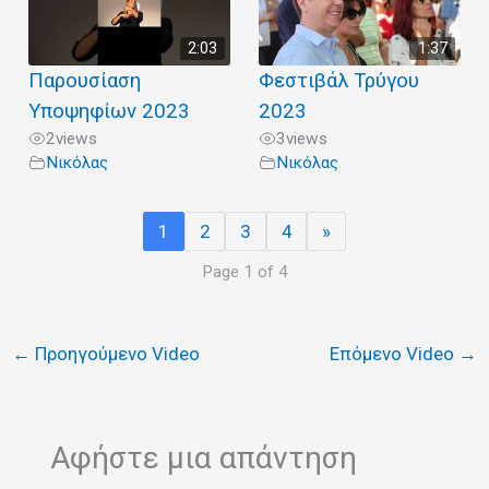
2:03
1:37
Παρουσίαση
Φεστιβάλ Τρύγου
Υποψηφίων 2023
2023
2
views
3
views
Νικόλας
Νικόλας
1
2
3
4
»
Page 1 of 4
←
Προηγούμενο Video
Επόμενο Video
→
Αφήστε μια απάντηση