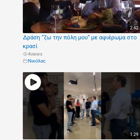
2:42
Δράση “ζω την πόλη μου” με αφιέρωμα στο
κρασί
4
views
Νικόλας
1:29