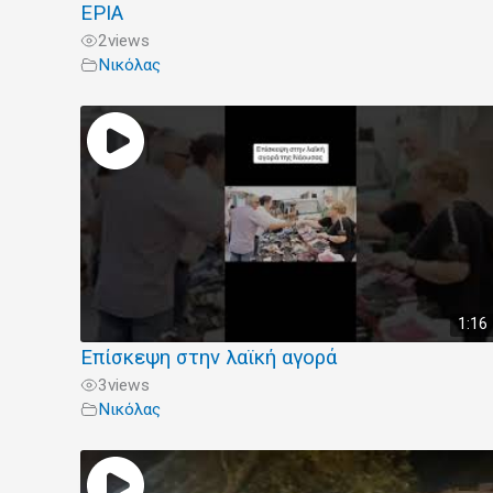
ΕΡΙΑ
2
views
Νικόλας
1:16
Επίσκεψη στην λαϊκή αγορά
3
views
Νικόλας