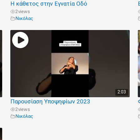
Η κάθετος στην Εγνατία Οδό
2
views
Νικόλας
2:03
Παρουσίαση Υποψηφίων 2023
2
views
Νικόλας