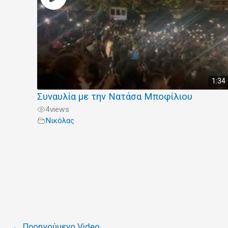
1:34
Συναυλία με την Νατάσα Μποφίλιου
4
views
Νικόλας
←
Προηγούμενο Video