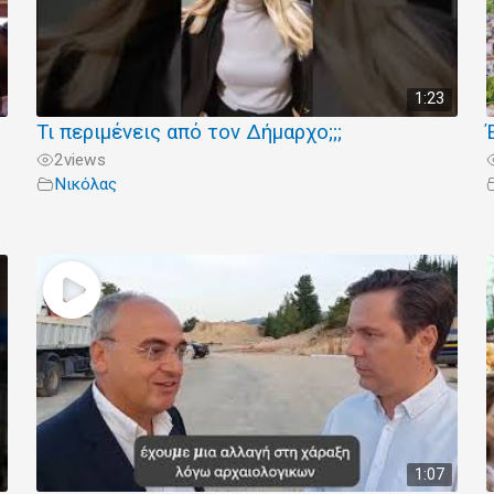
1:23
Τι περιμένεις από τον Δήμαρχο;;;
2
views
Νικόλας
1:07