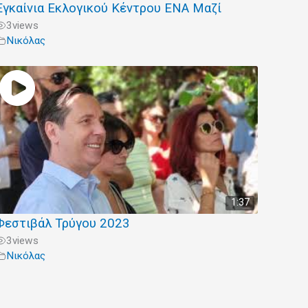
Εγκαίνια Εκλογικού Κέντρου ΕΝΑ Μαζί
3
views
Νικόλας
1:37
Φεστιβάλ Τρύγου 2023
3
views
Νικόλας