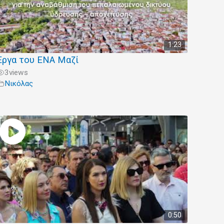
1:23
Έργα του ΕΝΑ Μαζί
3
views
Νικόλας
0:50