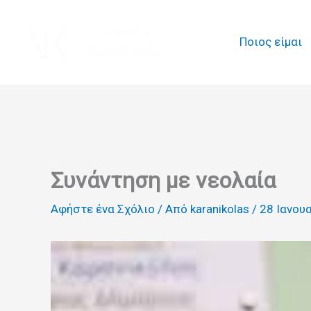
Μετάβαση
στο
Ποιος είμαι
περιεχόμενο
Συνάντηση με νεολαία
Αφήστε ένα Σχόλιο
/ Από
karanikolas
/
28 Ιανου