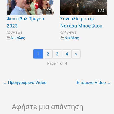
1:37
1:34
Φεστιβάλ Τρύγου
Συναυλία με την
2023
Νατάσα Μποφίλιου
3
views
4
views
Νικόλας
Νικόλας
1
2
3
4
»
Page 1 of 4
←
Προηγούμενο Video
Επόμενο Video
→
Αφήστε μια απάντηση