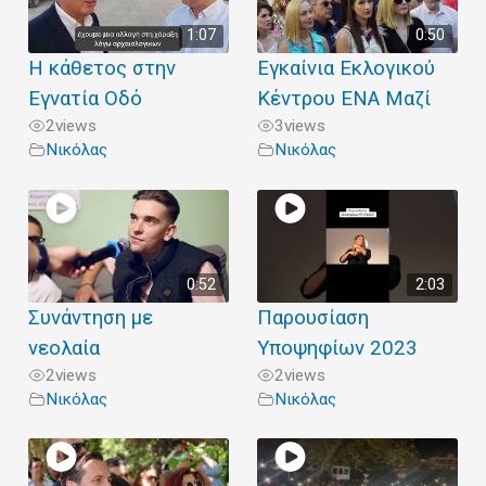
1:07
0:50
Η κάθετος στην
Εγκαίνια Εκλογικού
Εγνατία Οδό
Κέντρου ΕΝΑ Μαζί
2
views
3
views
Νικόλας
Νικόλας
0:52
2:03
Συνάντηση με
Παρουσίαση
νεολαία
Υποψηφίων 2023
2
views
2
views
Νικόλας
Νικόλας