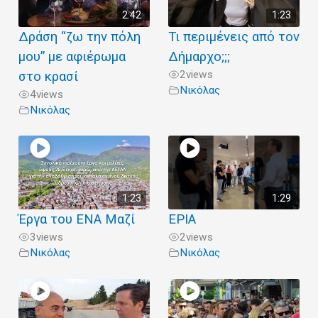
2:42
1:23
Δράση “ζω την πόλη
Τι περιμένεις από τον
μου” με αφιέρωμα
Δήμαρχο;;;
2
views
στο κρασί
Νικόλας
4
views
Νικόλας
1:23
1:29
Έργα του ΕΝΑ Μαζί
ΕΡΙΑ
3
views
2
views
Νικόλας
Νικόλας