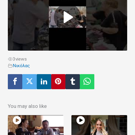
3
views
Νικόλας
You may also like