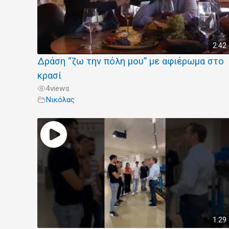
2:42
Δράση “ζω την πόλη μου” με αφιέρωμα στο
κρασί
4
views
Νικόλας
1:29