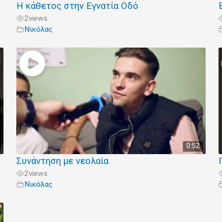
Η κάθετος στην Εγνατία Οδό
2
views
Νικόλας
0:52
Συνάντηση με νεολαία
2
views
Νικόλας