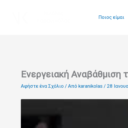
Μετάβαση
στο
Ποιος είμαι
περιεχόμενο
Ενεργειακή Αναβάθμιση 
Αφήστε ένα Σχόλιο
/ Από
karanikolas
/
28 Ιανου