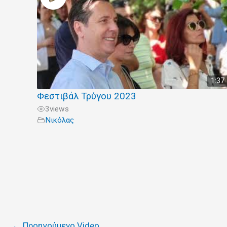
1:37
Φεστιβάλ Τρύγου 2023
3
views
Νικόλας
←
Προηγούμενο Video