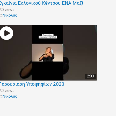
Εγκαίνια Εκλογικού Κέντρου ΕΝΑ Μαζί
3
views
Νικόλας
2:03
Παρουσίαση Υποψηφίων 2023
2
views
Νικόλας