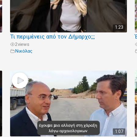
1:23
Τι περιμένεις από τον Δήμαρχο;;;
2
views
Νικόλας
1:07