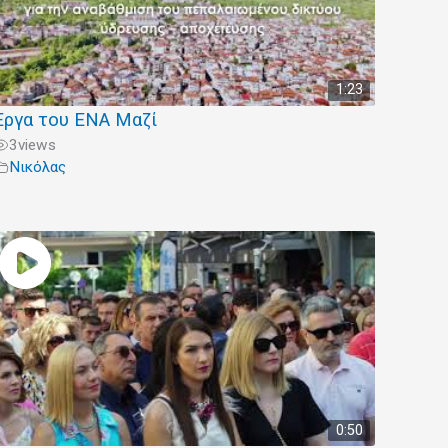
1:23
Έργα του ΕΝΑ Μαζί
3
views
Νικόλας
0:50