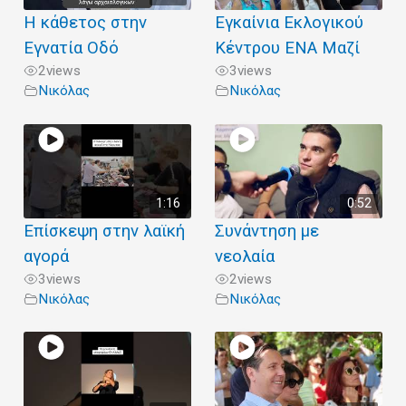
Η κάθετος στην
Εγκαίνια Εκλογικού
Εγνατία Οδό
Κέντρου ΕΝΑ Μαζί
2
views
3
views
Νικόλας
Νικόλας
1:16
0:52
Επίσκεψη στην λαϊκή
Συνάντηση με
αγορά
νεολαία
3
views
2
views
Νικόλας
Νικόλας