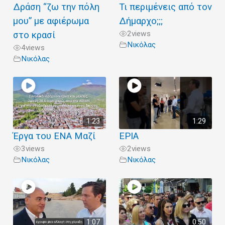
Δράση “ζω την πόλη
Τι περιμένεις από τον
μου” με αφιέρωμα
Δήμαρχο;;;
2
views
στο κρασί
Νικόλας
4
views
Νικόλας
1:23
1:29
Έργα του ΕΝΑ Μαζί
ΕΡΙΑ
3
views
2
views
Νικόλας
Νικόλας
1:07
0:50