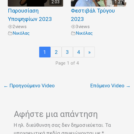
2:03
1:37
Παρουσίαση
Φεστιβάλ Τρύγου
Υποψηφίων 2023
2023
2
views
3
views
Νικόλας
Νικόλας
1
2
3
4
»
Page 1 of 4
←
Προηγούμενο Video
Επόμενο Video
→
Αφήστε μια απάντηση
Η ηλ. διεύθυνση σας δεν δημοσιεύεται.
Τα
υποχρεωτικά πεδία σημειώνονται με
*