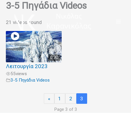
3-5 Πηγάδια Videos
Μετάβαση
στο
περιεχόμενο
21 videos found
0:30
Λειτουργία 2023
55
views
3-5 Πηγάδια Videos
«
1
2
3
Page 3 of 3