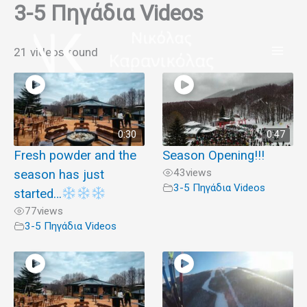
3-5 Πηγάδια Videos
Μετάβαση
στο
περιεχόμενο
21 videos found
0:30
0:47
Fresh powder and the
Season Opening!!!
43
views
season has just
3-5 Πηγάδια Videos
started…
77
views
3-5 Πηγάδια Videos