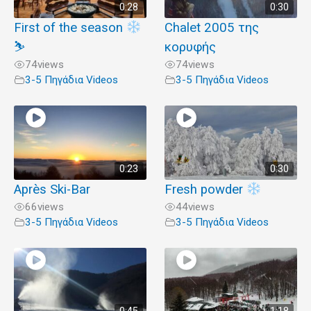
0:28
0:30
First of the season
Chalet 2005 της
⛷
κορυφής
74
views
74
views
3-5 Πηγάδια Videos
3-5 Πηγάδια Videos
0:23
0:30
Après Ski-Bar
Fresh powder
66
views
44
views
3-5 Πηγάδια Videos
3-5 Πηγάδια Videos