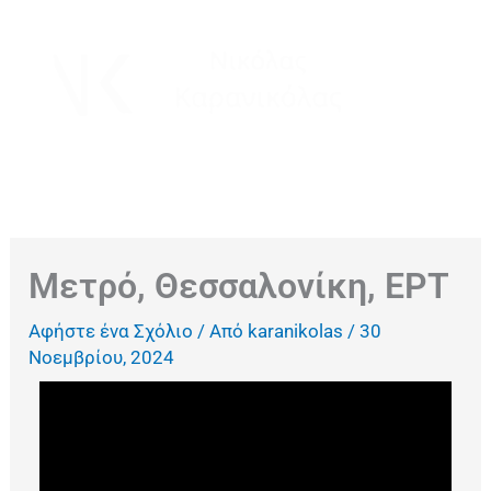
Μετάβαση
στο
περιεχόμενο
Μετρό, Θεσσαλονίκη, ΕΡΤ
Αφήστε ένα Σχόλιο
/ Από
karanikolas
/
30
Νοεμβρίου, 2024