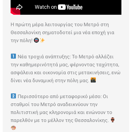
Η πρώτη μέρα λειτουργίας του Μετρό στη
Θεσσαλονίκη σηματοδοτεί μια νέα εποχή για
την πόλη!
Νέα τροχιά ανάπτυξης: Το Μετρό αλλάζει
την καθημερινότητά μας, φέρνοντας ταχύτητα,
ασφάλεια και οικονομία στις μετακινήσεις, ενώ
δίνει νέα δυναμική στην πόλη μας.
Περισσότερο από μεταφορικό μέσο: Οι
σταθμοί του Μετρό αναδεικνύουν την
πολιτιστική μας κληρονομιά και ενώνουν το
παρελθόν με το μέλλον της Θεσσαλονίκης.