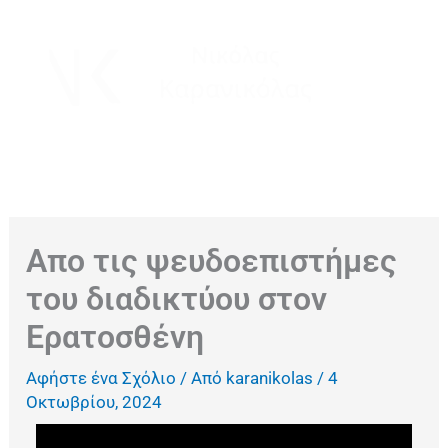
Μετάβαση
στο
περιεχόμενο
Απο τις ψευδοεπιστήμες
του διαδικτύου στον
Ερατοσθένη
Αφήστε ένα Σχόλιο
/ Από
karanikolas
/
4
Οκτωβρίου, 2024