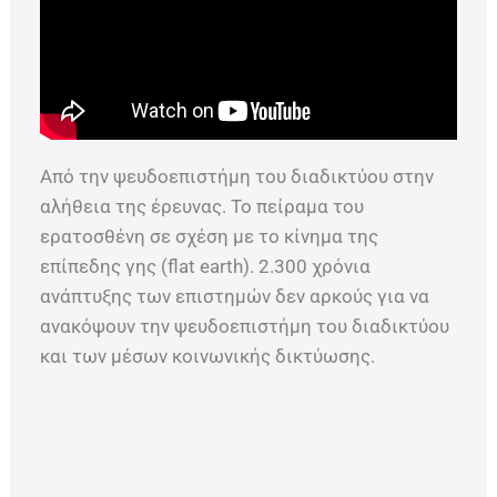
Από την ψευδοεπιστήμη του διαδικτύου στην
αλήθεια της έρευνας. Το πείραμα του
ερατοσθένη σε σχέση με το κίνημα της
επίπεδης γης (flat earth). 2.300 χρόνια
ανάπτυξης των επιστημών δεν αρκούς για να
ανακόψουν την ψευδοεπιστήμη του διαδικτύου
και των μέσων κοινωνικής δικτύωσης.