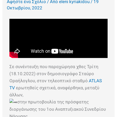
Αφήστε ένα Σχόλιο
/ Από
eleni kyriakidou
/
19
Οκτωβρίου, 2022
Σε συνέντευξη που παραχώρησα χθες Τρίτη
(18.10.2022) στον δημοσιογράφο Σταύρο
Οραήλογλου, στον τηλεοπτικό σταθμό
ATLAS
TV
ερωτηθείς σχετικά, αναφέρθηκα, μεταξύ
άλλων,
στην πρωτοβουλία της πρόσφατης
διοργάνωσης του 1ου Αναπτυξιακού Συνεδρίου
Νάουσας,