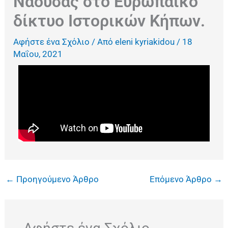
Νάουσας στο Ευρωπαϊκό
δίκτυο Ιστορικών Κήπων.
Αφήστε ένα Σχόλιο
/ Από
eleni kyriakidou
/
18
Μαΐου, 2021
←
Προηγούμενο Άρθρο
Επόμενο Άρθρο
→