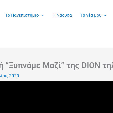
Το Πανεπιστήμιο
Η Νάουσα
Τα νέα μου
ή “Ξυπνάμε Μαζί” της DION τ
λίου, 2020