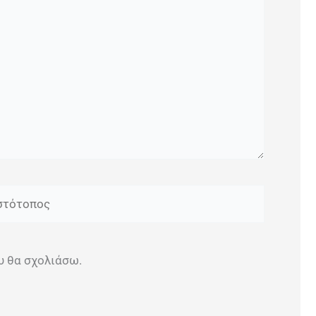
τότοπος
υ θα σχολιάσω.