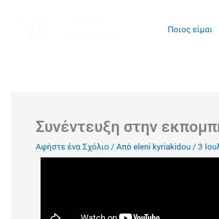
Μετάβαση
στο
Ποιος είμαι
περιεχόμενο
Συνέντευξη στην εκπομπ
Αφήστε ένα Σχόλιο
/ Από
eleni kyriakidou
/
3 Ιου