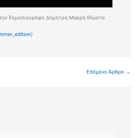
ε την δημοσιογράφο Δήμητρα Μακρή θέματα
mmer_edition
)
Επόμενο Άρθρο
→