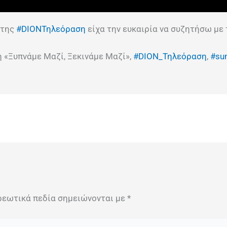
 της
#DIONΤηλεόραση
είχα την ευκαιρία να συζητήσω μ
 «Ξυπνάμε Μαζί, Ξεκινάμε Μαζί»,
#DION_Τηλεόραση
,
#su
ρεωτικά πεδία σημειώνονται με
*