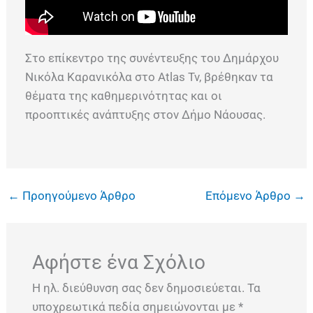
Στο επίκεντρο της συνέντευξης του Δημάρχου
Νικόλα Καρανικόλα στο Atlas Tv, βρέθηκαν τα
θέματα της καθημερινότητας και οι
προοπτικές ανάπτυξης στον Δήμο Νάουσας.
←
Προηγούμενο Άρθρο
Επόμενο Άρθρο
→
Αφήστε ένα Σχόλιο
Η ηλ. διεύθυνση σας δεν δημοσιεύεται.
Τα
υποχρεωτικά πεδία σημειώνονται με
*