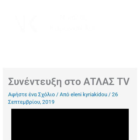
Μετάβαση
στο
περιεχόμενο
Συνέντευξη στο ΑΤΛΑΣ TV
Αφήστε ένα Σχόλιο
/ Από
eleni kyriakidou
/
26
Σεπτεμβρίου, 2019