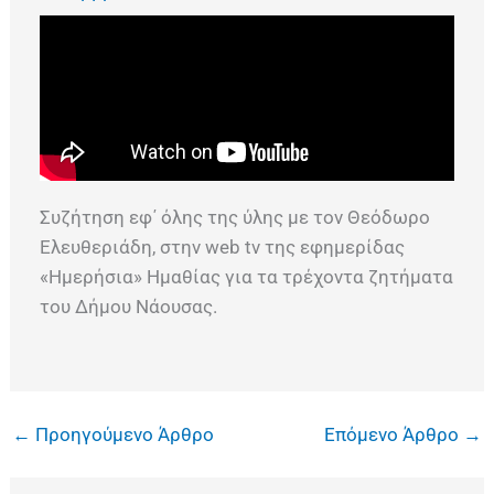
Συζήτηση εφ΄ όλης της ύλης με τον Θεόδωρο
Ελευθεριάδη, στην web tv της εφημερίδας
«Ημερήσια» Ημαθίας για τα τρέχοντα ζητήματα
του Δήμου Νάουσας.
←
Προηγούμενο Άρθρο
Επόμενο Άρθρο
→