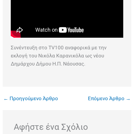
Συνέντευξη στο TV100 αναφορικά με την
εκλογή του Νικόλα Καρανικόλα ως νέου
Δημάρχου Δήμου Η.Π. Νάουσας.
←
Προηγούμενο Άρθρο
Επόμενο Άρθρο
→
Αφήστε ένα Σχόλιο