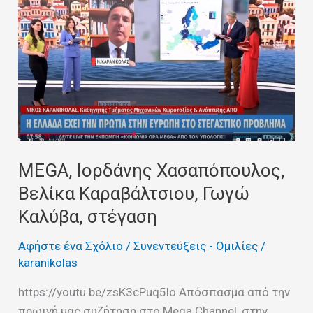
Ιορδάνης
Χασαπόπουλος,
Βελίκα
Καραβάλτσιου,
Γωγώ
Καλύβα,
στέγαση
MEGA, Ιορδάνης Χασαπόπουλος,
Βελίκα Καραβάλτσιου, Γωγώ
Καλύβα, στέγαση
Αφήστε ένα Σχόλιο
/
Συνεντεύξεις - Ομιλίες
/
karanikolas
https://youtu.be/zsK3cPuq5lo Απόσπασμα από την
πρωινή μας συζήτηση στο Mega Channel, στην