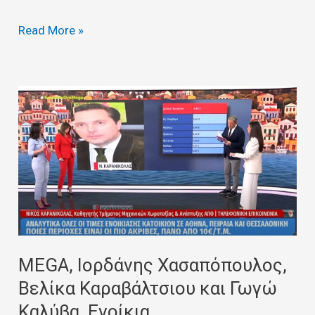
Read More »
MEGA,
Ιορδάνης
Χασαπόπουλος,
Βελίκα
Καραβάλτσιου
και
Γωγώ
Καλύβα,
Ενοίκια
MEGA, Ιορδάνης Χασαπόπουλος,
Βελίκα Καραβάλτσιου και Γωγώ
Καλύβα, Ενοίκια