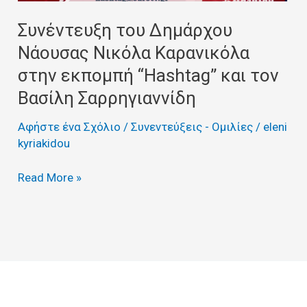
“Hashtag”
και
Συνέντευξη του Δημάρχου
τον
Νάουσας Νικόλα Καρανικόλα
Βασίλη
στην εκπομπή “Hashtag” και τον
Σαρρηγιαννίδη
Βασίλη Σαρρηγιαννίδη
Αφήστε ένα Σχόλιο
/
Συνεντεύξεις - Ομιλίες
/
eleni
kyriakidou
Read More »