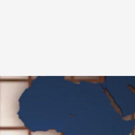
Το Πανεπιστήμιο
Η Νάουσα
Τα νέα μου