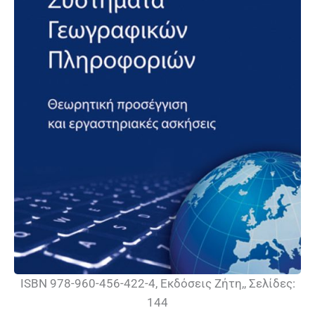
ISBN 978-960-456-422-4, Εκδόσεις Ζήτη,, Σελίδες:
144