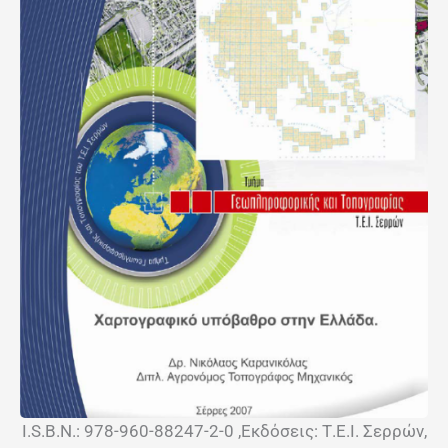
I.S.B.N.: 978-960-88247-2-0 ,Εκδόσεις: Τ.Ε.Ι. Σερρών,