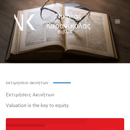
Μετάβαση
στο
περιεχόμενο
Βιβλία
εκτιμησεισ ακινητων
Εκτιμήσεις Ακινήτων
Valuation is the key to equity.